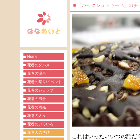
「バックシュトゥーベ」のチ
Home
花巻のグルメ
花巻の温泉
花巻の祭り/イベント
花巻のショップ
花巻の風景
花巻の商売
花巻の人々
花巻のいろいろ
花巻人の学び
これはいったいいつの話だ