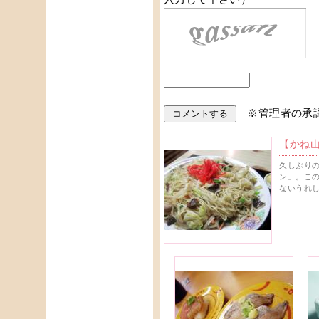
※管理者の承
【かね
久しぶり
ン」。こ
ないうれ