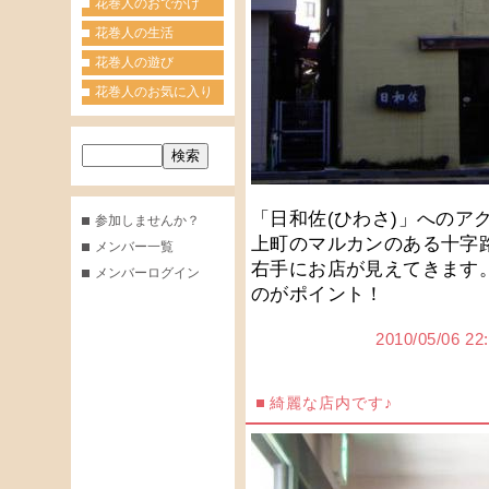
花巻人のおでかけ
花巻人の生活
花巻人の遊び
花巻人のお気に入り
「日和佐(ひわさ)」へのア
参加しませんか？
上町のマルカンのある十字
メンバー一覧
右手にお店が見えてきます
メンバーログイン
のがポイント！
2010/05/0
綺麗な店内です♪