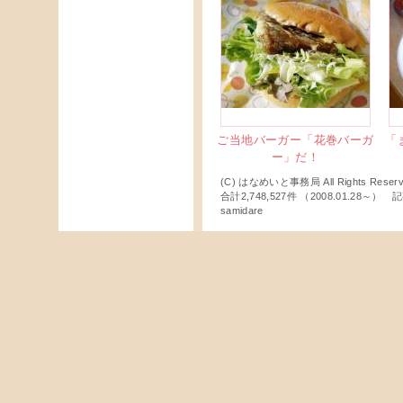
ご当地バーガー「花巻バーガ
「
ー」だ！
(C) はなめいと事務局 All Rights Reserv
合計2,748,527件 （2008.01.28～
samidare