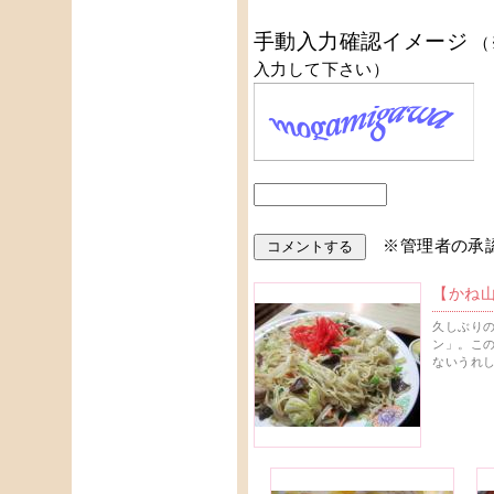
手動入力確認イメージ
（
入力して下さい）
※管理者の承
【かね
久しぶり
ン」。こ
ないうれ