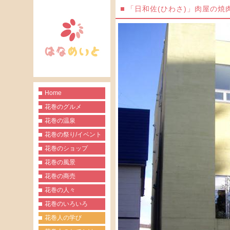
「日和佐(ひわさ)」肉屋の焼
Home
花巻のグルメ
花巻の温泉
花巻の祭り/イベント
花巻のショップ
花巻の風景
花巻の商売
花巻の人々
花巻のいろいろ
花巻人の学び