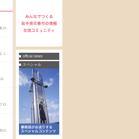
の..
く..
offical news
スペシャル
..
ロ..
の..