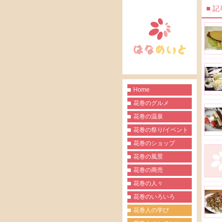
記
Home
花巻のグルメ
花巻の温泉
花巻の祭り/イベント
花巻のショップ
花巻の風景
花巻の商売
花巻の人々
花巻のいろいろ
花巻人の学び