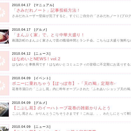
2010.04.17 [
マニュアル
]
「さみだれノート」記事投稿方法！
さみだれユーザー登録が完了すると、すぐにご自分の「さみだれノート(ブログ)
2010.04.17 [
グルメ
]
「まんぷく家」で、とり中華大盛り！
南諏訪町のまんぷく家さんで昔の職場仲間とランチ会。こちらは大盛り無料なの
2010.04.12 [
ニュース
]
はなめいとNEWS！vol.2
はなめいと事務局です！はなめいとコミュニティの皆様に不定期にお送りするニ
2010.04.09 [
イベント
]
ポニーに乗れちゃう【ぽっぽ市】 -「天の鳩」定期市-
花巻市湯口の「こぶし苑」内に昨年オープンされた「ふれあいショップ天の鳩」
2010.04.09 [
グルメ
]
【こぶし苑】のイーハトーブ花巻の雑穀かりんとう
こぶし苑さん、かりんとうごちそうさまです！これは、、、わたしにとって斬新
2010.04.09 [
ニュース
]