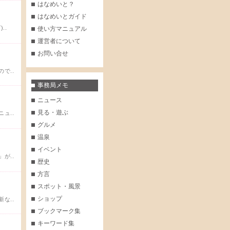
はなめいと？
はなめいとガイド
..
使い方マニュアル
運営者について
お問い合せ
で..
事務局メモ
ニュース
見る・遊ぶ
ュ..
グルメ
温泉
イベント
が..
歴史
方言
スポット・風景
ショップ
な..
ブックマーク集
キーワード集