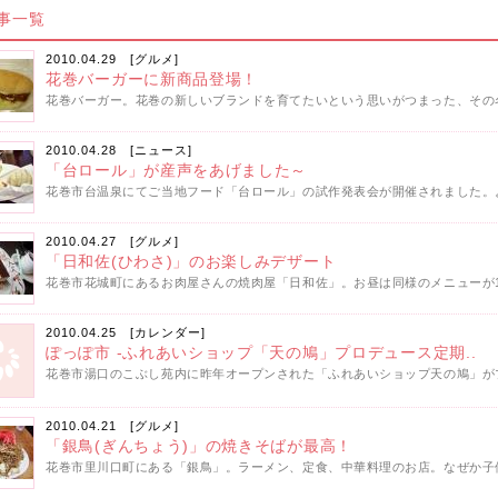
事一覧
2010.04.29 [
グルメ
]
花巻バーガーに新商品登場！
花巻バーガー。花巻の新しいブランドを育てたいという思いがつまった、その名
2010.04.28 [
ニュース
]
「台ロール」が産声をあげました～
花巻市台温泉にてご当地フード「台ロール」の試作発表会が開催されました。よ
2010.04.27 [
グルメ
]
「日和佐(ひわさ)」のお楽しみデザート
花巻市花城町にあるお肉屋さんの焼肉屋「日和佐」。お昼は同様のメニューが10
2010.04.25 [
カレンダー
]
ぽっぽ市 -ふれあいショップ「天の鳩」プロデュース定期..
花巻市湯口のこぶし苑内に昨年オープンされた「ふれあいショップ天の鳩」がプ
2010.04.21 [
グルメ
]
「銀鳥(ぎんちょう)」の焼きそばが最高！
花巻市里川口町にある「銀鳥」。ラーメン、定食、中華料理のお店。なぜか子供