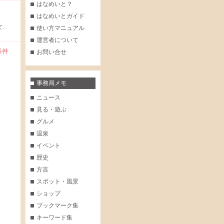
はなめいと？
はなめいとガイド
..
使い方マニュアル
運営者について
～6件
お問い合せ
事務局メモ
ニュース
見る・遊ぶ
グルメ
温泉
イベント
歴史
方言
スポット・風景
ショップ
ブックマーク集
キーワード集