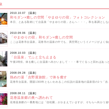
泉
2010.10.07 [
温泉
]
和モダン×癒しの空間「やまゆりの宿」フォトコレクション
本日、とある取材にて台温泉「やまゆりの宿」さんへ・・・。和を基調としなが
2010.09.06 [
温泉
]
「やまゆりの宿」和モダン×癒しの空間
ここは花巻市台温泉。花巻市の温泉の中でも、異空間というイメージがよく似合
2008.10.03 [
温泉
]
「台温泉」でふと立ち止まる
午後1時頃。体を癒しに台温泉へ向かいまして・・・車でぐるっと回ればあっと
2008.09.28 [
温泉
]
熱めの湯「吉野屋旅館」で体を癒す
花巻市台温泉。開湯1300年ともいわれるこの伝説の温泉地の温泉宿の1つ「吉.
2008.08.11 [
温泉
]
花巻温泉郷の奥へ誘われて
花巻温泉郷の一番奥地には「佳松園」がかまえていますが、そちらへ向かう途中