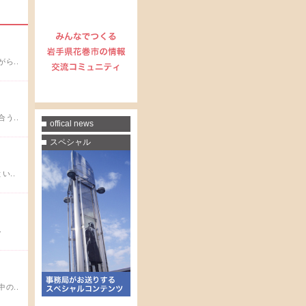
ら..
う..
offical news
スペシャル
い..
.
の..