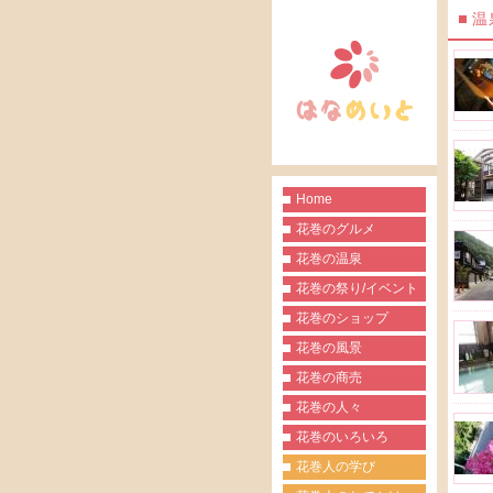
温
Home
花巻のグルメ
花巻の温泉
花巻の祭り/イベント
花巻のショップ
花巻の風景
花巻の商売
花巻の人々
花巻のいろいろ
花巻人の学び