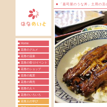
「嘉司屋のうな丼」土用の丑
Home
花巻のグルメ
花巻の温泉
花巻の祭り/イベント
花巻のショップ
花巻の風景
花巻の商売
花巻の人々
花巻のいろいろ
花巻人の学び