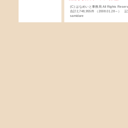
(C) はなめいと事務局 All Rights Reserv
合計2,748,955件 （2008.01.28～
samidare