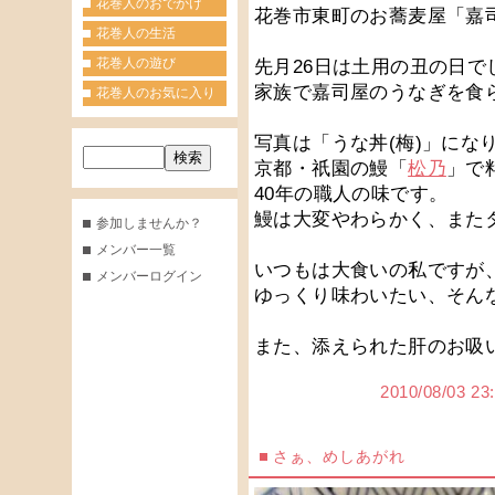
花巻人のおでかけ
花巻市東町のお蕎麦屋「嘉
花巻人の生活
花巻人の遊び
先月26日は土用の丑の日で
家族で嘉司屋のうなぎを食
花巻人のお気に入り
写真は「うな丼(梅)」にな
京都・祇園の鰻「
松乃
」で
40年の職人の味です。
鰻は大変やわらかく、また
参加しませんか？
メンバー一覧
いつもは大食いの私ですが
メンバーログイン
ゆっくり味わいたい、そん
また、添えられた肝のお吸
2010/08/0
さぁ、めしあがれ