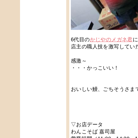
6代目の
かじやのメガネ君
店主の職人技を激写してい
感激～
・・・かっこいい！
おいしい鰻、ごちそうさま
▽お店データ
わんこそば 嘉司屋