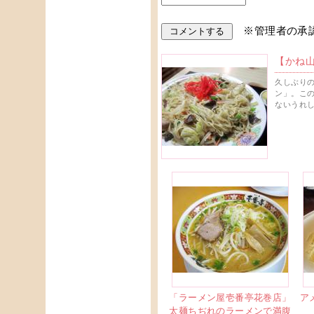
※管理者の承
【かね
久しぶり
ン」。こ
ないうれ
「ラーメン屋壱番亭花巻店」
ア
太麺ちぢれのラーメンで満腹